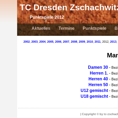
TC Dresden Zschachwitz
Punktspiele 2012
Aktuelles
Termine
Punktspiele
B
2002
,
2003
,
2004
,
2005
,
2006
,
2007
,
2008
,
2009
,
2010
,
2011
, 2012,
2013
,
Man
Damen 30
-
Bez
Herren 1.
-
Bezi
Herren 40
-
Bezi
Herren 50
-
Bezi
U12 gemischt
-
Bez
U18 gemischt
-
Bez
| Copyright © by tc-zschach