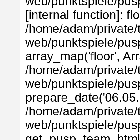
web/punktspiele/pusp
[internal function]: flo
/home/adam/private/t
web/punktspiele/pus
array_map('floor', Ar
/home/adam/private/t
web/punktspiele/pus
prepare_date('06.05.'
/home/adam/private/t
web/punktspiele/pus
get_pusp_team_html('