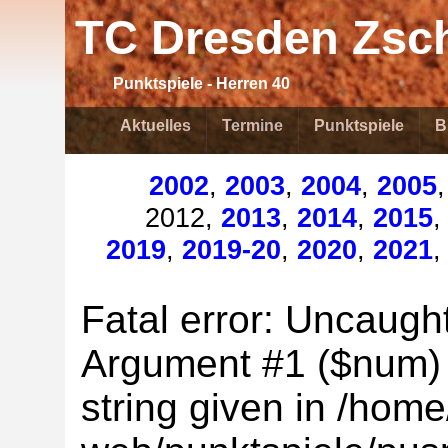
TC Dresden Zsch
Punktspiele - Herren 40
Aktuelles
Termine
Punktspiele
B
2002
,
2003
,
2004
,
2005
2012,
2013
,
2014
,
2015
2019
,
2019-20
,
2020
,
2021
Fatal error: Uncaught
Argument #1 ($num) m
string given in /home