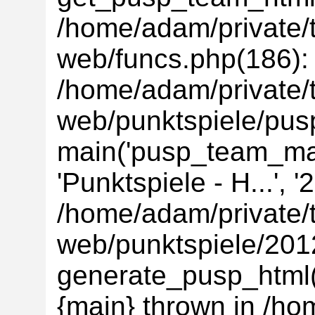
/home/adam/private/t
web/funcs.php(186):
/home/adam/private/t
web/punktspiele/pus
main('pusp_team_main
'Punktspiele - H...', 
/home/adam/private/t
web/punktspiele/201
generate_pusp_html('
{main} thrown in /ho