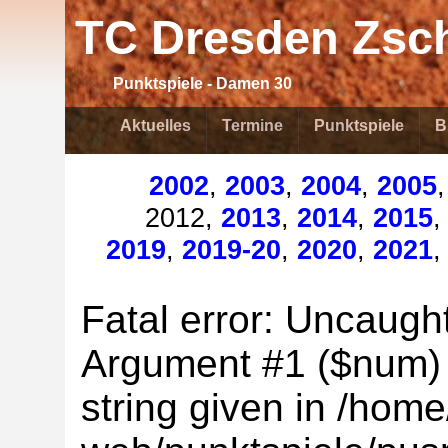
TC Dresden Zsch
Punktspiele - Damen 30
Aktuelles
Termine
Punktspiele
B
2002
,
2003
,
2004
,
2005
2012,
2013
,
2014
,
2015
2019
,
2019-20
,
2020
,
2021
Fatal error: Uncaught
Argument #1 ($num) m
string given in /home