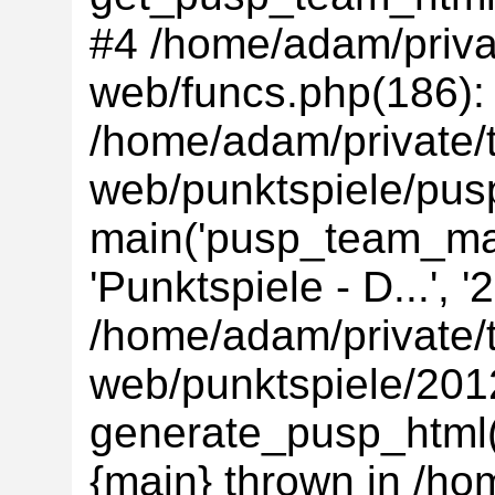
#4 /home/adam/privat
web/funcs.php(186):
/home/adam/private/t
web/punktspiele/pus
main('pusp_team_main
'Punktspiele - D...',
/home/adam/private/t
web/punktspiele/20
generate_pusp_html(
{main} thrown in /ho