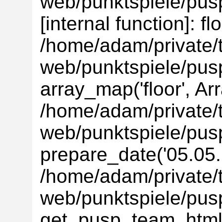
web/punktspiele/pusp
[internal function]: flo
/home/adam/private/t
web/punktspiele/pus
array_map('floor', Ar
/home/adam/private/t
web/punktspiele/pus
prepare_date('05.05.'
/home/adam/private/t
web/punktspiele/pus
get_pusp_team_html(