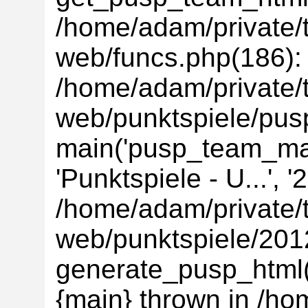
/home/adam/private/t
web/funcs.php(186):
/home/adam/private/t
web/punktspiele/pus
main('pusp_team_main
'Punktspiele - U...', 
/home/adam/private/t
web/punktspiele/201
generate_pusp_html(
{main} thrown in /ho