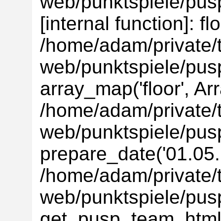
web/punktspiele/pusp
[internal function]: flo
/home/adam/private/t
web/punktspiele/pus
array_map('floor', Ar
/home/adam/private/t
web/punktspiele/pus
prepare_date('01.05.'
/home/adam/private/t
web/punktspiele/pus
get_pusp_team_html(