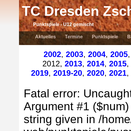
TC Dresden Zsch
Punktspiele - U12 gemischt
Aktuelles
Termine
Punktspiele
B
2002
,
2003
,
2004
,
2005
2012,
2013
,
2014
,
2015
2019
,
2019-20
,
2020
,
2021
Fatal error: Uncaught
Argument #1 ($num) m
string given in /home