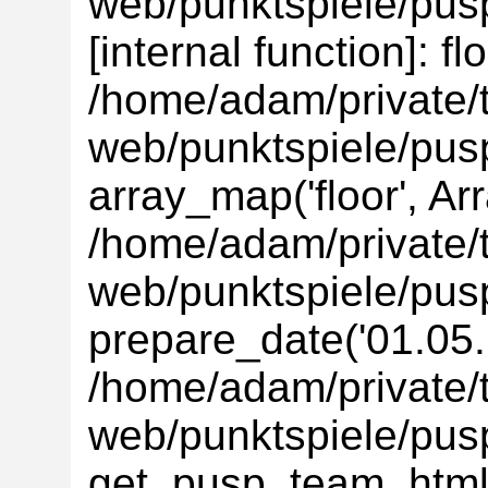
web/punktspiele/pusp
[internal function]: flo
/home/adam/private/t
web/punktspiele/pus
array_map('floor', Ar
/home/adam/private/t
web/punktspiele/pus
prepare_date('01.05.'
/home/adam/private/t
web/punktspiele/pus
get_pusp_team_html(