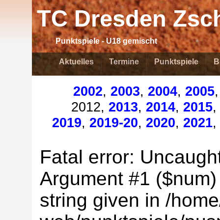
TC Dresden Zsch
Punktspiele - U18 gemischt
Aktuelles
Termine
Punktspiele
B
2002
,
2003
,
2004
,
2005
2012,
2013
,
2014
,
2015
2019
,
2019-20
,
2020
,
2021
Fatal error: Uncaught
Argument #1 ($num) m
string given in /home