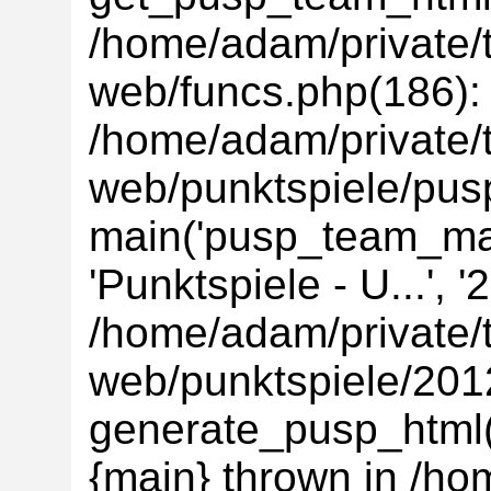
/home/adam/private/t
web/funcs.php(186):
/home/adam/private/t
web/punktspiele/pus
main('pusp_team_main
'Punktspiele - U...', 
/home/adam/private/t
web/punktspiele/201
generate_pusp_html(
{main} thrown in /ho