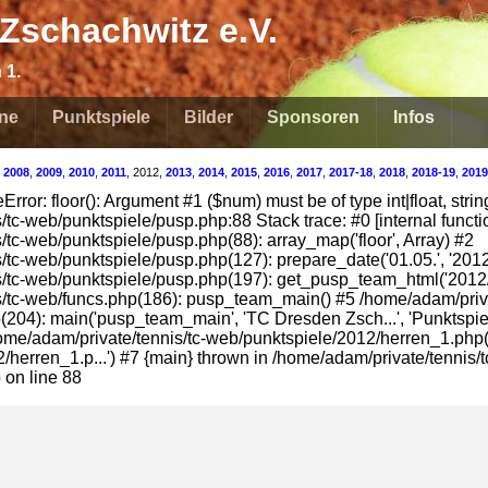
Zschachwitz e.V.
 1.
ne
Punktspiele
Bilder
Sponsoren
Infos
,
2008
,
2009
,
2010
,
2011
, 2012,
2013
,
2014
,
2015
,
2016
,
2017
,
2017-18
,
2018
,
2018-19
,
2019
rror: floor(): Argument #1 ($num) must be of type int|float, strin
tc-web/punktspiele/pusp.php:88 Stack trace: #0 [internal function]
/tc-web/punktspiele/pusp.php(88): array_map('floor', Array) #2
/tc-web/punktspiele/pusp.php(127): prepare_date('01.05.', '2012
/tc-web/punktspiele/pusp.php(197): get_pusp_team_html('2012/h
/tc-web/funcs.php(186): pusp_team_main() #5 /home/adam/priva
204): main('pusp_team_main', 'TC Dresden Zsch...', 'Punktspiele
/home/adam/private/tennis/tc-web/punktspiele/2012/herren_1.php(
herren_1.p...') #7 {main} thrown in /home/adam/private/tennis/t
 on line 88