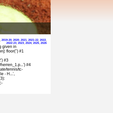
,
2019-20
,
2020
,
2021
,
2021-22
,
2022
,
2022-23
,
2023
,
2024
,
2025
,
2026
g given in
: floor('') #1
') #3
erren_1.p...') #4
te/tennis/tc-
 - H...',
3):
c-