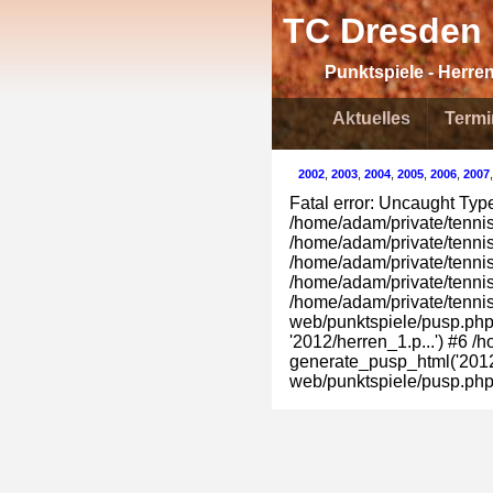
TC Dresden 
Punktspiele - Herren
Aktuelles
Termi
2002
,
2003
,
2004
,
2005
,
2006
,
2007
Fatal error: Uncaught TypeE
/home/adam/private/tennis/
/home/adam/private/tennis
/home/adam/private/tennis
/home/adam/private/tennis
/home/adam/private/tennis
web/punktspiele/pusp.php(
'2012/herren_1.p...') #6 
generate_pusp_html('2012/
web/punktspiele/pusp.php