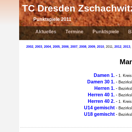
TC Dresden Zschachwitz
Punktspiele 2011
Aktuelles
Termine
Punktspiele
B
2002
,
2003
,
2004
,
2005
,
2006
,
2007
,
2008
,
2009
,
2010
, 2011,
2012
,
2013
,
Man
Damen 1.
-
1. Krei
Damen 30 1.
-
Bezirks
Herren 1.
-
Bezirks
Herren 40 1.
-
Bezirks
Herren 40 2.
-
1. Krei
U14 gemischt
-
Bezirks
U18 gemischt
-
Bezirks