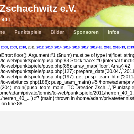
Zschachwitz e.V.
 40 1.
ne
Punktspiele
Bilder
Sponsoren
Infos
,
2008
,
2009
,
2010
, 2011,
2012
,
2013
,
2014
,
2015
,
2016
,
2017
,
2017-18
,
2018
,
2018-19
,
2019
rror: floor(): Argument #1 ($num) must be of type int|float, strin
tc-web/punktspiele/pusp.php:88 Stack trace: #0 [internal function]
/tc-web/punktspiele/pusp.php(88): array_map('floor', Array) #2
/tc-web/punktspiele/pusp.php(127): prepare_date('30.04.', '2011
/tc-web/punktspiele/pusp.php(197): get_pusp_team_html('2011/
/tc-web/funcs.php(186): pusp_team_main() #5 /home/adam/priva
204): main('pusp_team_main', 'TC Dresden Zsch...', 'Punktspiele
/home/adam/private/tennis/tc-web/punktspiele/2011/herren_40_1.
herren_40_...') #7 {main} thrown in /home/adam/private/tennis/t
 on line 88