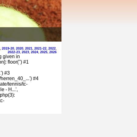
,
2019-20
,
2020
,
2021
,
2021-22
,
2022
,
2022-23
,
2023
,
2024
,
2025
,
2026
g given in
: floor('') #1
') #3
herren_40_...') #4
te/tennis/tc-
 - H...',
php(3):
c-