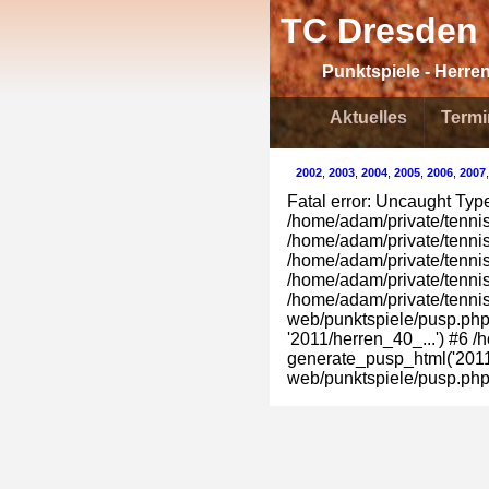
TC Dresden 
Punktspiele - Herren
Aktuelles
Termi
2002
,
2003
,
2004
,
2005
,
2006
,
2007
Fatal error: Uncaught TypeE
/home/adam/private/tennis/
/home/adam/private/tennis
/home/adam/private/tennis
/home/adam/private/tennis
/home/adam/private/tennis
web/punktspiele/pusp.php(
'2011/herren_40_...') #6 
generate_pusp_html('2011/
web/punktspiele/pusp.php