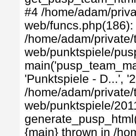
#4 /home/adam/privat
web/funcs.php(186):
/home/adam/private/t
web/punktspiele/pus
main('pusp_team_main
'Punktspiele - D...',
/home/adam/private/t
web/punktspiele/20
generate_pusp_html(
{main} thrown in /ho