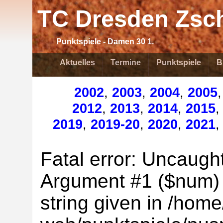
TC Dresden Zsch
Punktspiele - Damen 30 1.
Aktuelles
Termine
Punktspiele
B
2002
,
2003
,
2004
,
2005
2012
,
2013
,
2014
,
2015
2019
,
2019-20
,
2020
,
2021
Fatal error: Uncaught
Argument #1 ($num) m
string given in /home