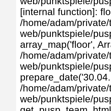
web/punktspiele/pusp
[internal function]: flo
/home/adam/private/t
web/punktspiele/pus
array_map('floor', Ar
/home/adam/private/t
web/punktspiele/pus
prepare_date('30.04.'
/home/adam/private/t
web/punktspiele/pus
get_pusp_team_html(