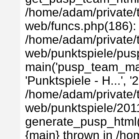
/home/adam/private/t
web/funcs.php(186):
/home/adam/private/t
web/punktspiele/pus
main('pusp_team_main
'Punktspiele - H...', 
/home/adam/private/t
web/punktspiele/201
generate_pusp_html('
{main} thrown in /ho