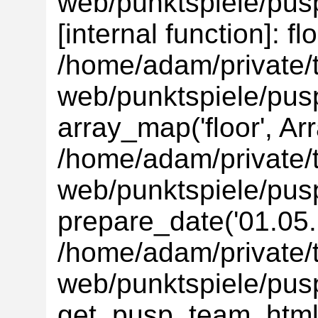
web/punktspiele/pusp
[internal function]: flo
/home/adam/private/t
web/punktspiele/pus
array_map('floor', Ar
/home/adam/private/t
web/punktspiele/pus
prepare_date('01.05.'
/home/adam/private/t
web/punktspiele/pus
get_pusp_team_html('