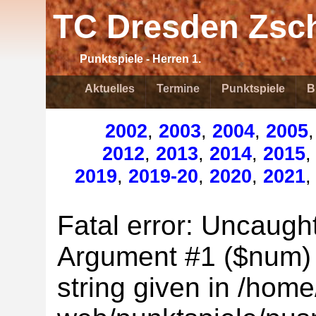
TC Dresden Zsch
Punktspiele - Herren 1.
Aktuelles
Termine
Punktspiele
B
2002
,
2003
,
2004
,
2005
2012
,
2013
,
2014
,
2015
2019
,
2019-20
,
2020
,
2021
Fatal error: Uncaught
Argument #1 ($num) m
string given in /home