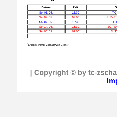
Datum
Zeit
G
So, 03. 05.
13:30
TC 
Sa, 09. 05.
09:00
USV TU
So, 07. 06.
13:30
1. 
So, 14. 06.
13:30
SG TS
Sa, 05. 09.
09:00
SV D
*
Ergebnis immer Zschachwitz:Gegner
| Copyright © by tc-zscha
Im