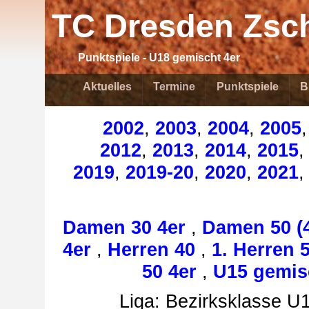
TC Dresden Zsch
Punktspiele - U18 gemischt 4er
Aktuelles
Termine
Punktspiele
B
2002
,
2003
,
2004
,
2005
2012
,
2013
,
2014
,
2015
2019
,
2019-20
,
2020
,
2021
Damen 30 4er
,
Damen 50 (4
4er
,
Herren 40
,
1. Herren 
50 4er
,
U15 gemis
Liga: Bezirksklasse U1