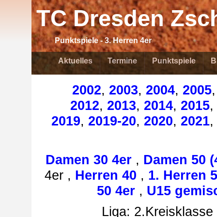
TC Dresden Zsch
Punktspiele - 3. Herren 4er
Aktuelles
Termine
Punktspiele
B
2002
,
2003
,
2004
,
2005
2012
,
2013
,
2014
,
2015
2019
,
2019-20
,
2020
,
2021
Damen 30 4er
,
Damen 50 (
4er ,
Herren 40
,
1. Herren 
50 4er
,
U15 gemisc
Liga: 2.Kreisklasse