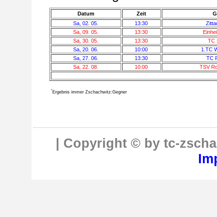
Datum
Zeit
G
Sa, 02. 05.
13:30
Zitt
Sa, 09. 05.
13:30
Einhei
Sa, 30. 05.
13:30
TC 
Sa, 20. 06.
10:00
1.TC W
Sa, 27. 06.
13:30
TC P
Sa, 22. 08.
10:00
TSV Rot
*
Ergebnis immer Zschachwitz:Gegner
| Copyright © by tc-zscha
Im