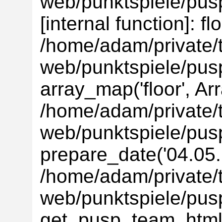
web/punktspiele/pusp
[internal function]: flo
/home/adam/private/t
web/punktspiele/pus
array_map('floor', Ar
/home/adam/private/t
web/punktspiele/pus
prepare_date('04.05.'
/home/adam/private/t
web/punktspiele/pus
get_pusp_team_html(