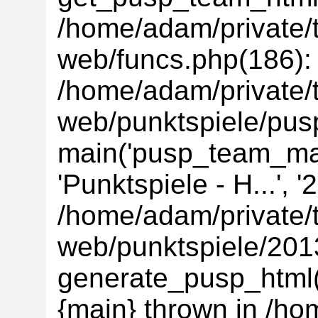
/home/adam/private/t
web/funcs.php(186):
/home/adam/private/t
web/punktspiele/pus
main('pusp_team_main
'Punktspiele - H...', 
/home/adam/private/t
web/punktspiele/201
generate_pusp_html('
{main} thrown in /ho