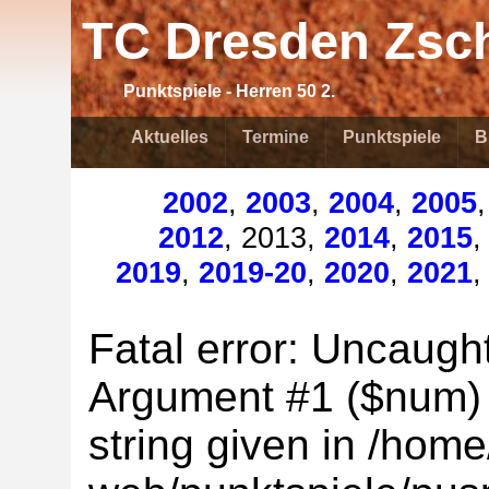
TC Dresden Zsch
Punktspiele - Herren 50 2.
Aktuelles
Termine
Punktspiele
B
2002
,
2003
,
2004
,
2005
2012
, 2013,
2014
,
2015
2019
,
2019-20
,
2020
,
2021
Fatal error: Uncaught
Argument #1 ($num) m
string given in /home